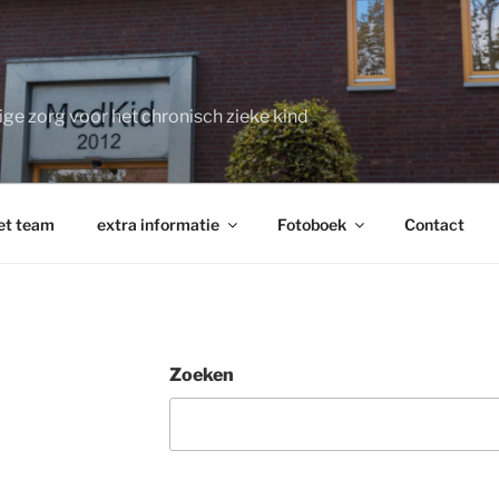
e zorg voor het chronisch zieke kind
et team
extra informatie
Fotoboek
Contact
Zoeken