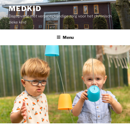
Ga
MEDKID
naar
Dagopvang met verpleegkundige zorg voor het chronisch
de
zieke kind
inhoud
Menu