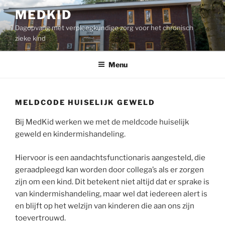
Ga
MEDKID
naar
Dagopvang met verpleegkundige zorg voor het chronisch
de
zieke kind
inhoud
Menu
MELDCODE HUISELIJK GEWELD
Bij MedKid werken we met de meldcode huiselijk
geweld en kindermishandeling.
Hiervoor is een aandachtsfunctionaris aangesteld, die
geraadpleegd kan worden door collega’s als er zorgen
zijn om een kind. Dit betekent niet altijd dat er sprake is
van kindermishandeling, maar wel dat iedereen alert is
en blijft op het welzijn van kinderen die aan ons zijn
toevertrouwd.