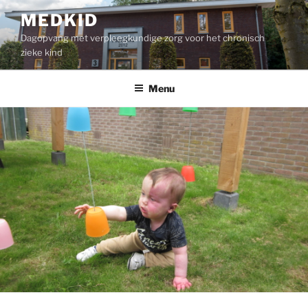
Ga
MEDKID
naar
Dagopvang met verpleegkundige zorg voor het chronisch
de
zieke kind
inhoud
Menu